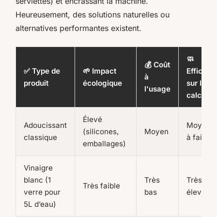
serviettes) et encrassant la machine.
Heureusement, des solutions naturelles ou
alternatives performantes existent.
🧼
💰 Coût
✅ Type de
🌱 Impact
Efficacit
à
produit
écologique
sur le
l'usage
calcaire
Élevé
Adoucissant
Moyenn
(silicones,
Moyen
classique
à faible
emballages)
Vinaigre
blanc (1
Très
Très
Très faible
verre pour
bas
élevée
5L d’eau)