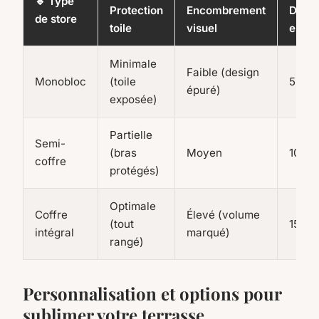
🔹 Type
Protection
Encombrement
Durabi
de store
toile
visuel
estim
Minimale
Faible (design
Monobloc
(toile
5-8 a
épuré)
exposée)
Partielle
Semi-
(bras
Moyen
10-12
coffre
protégés)
Optimale
Coffre
Élevé (volume
(tout
15+ a
intégral
marqué)
rangé)
Personnalisation et options pour
sublimer votre terrasse